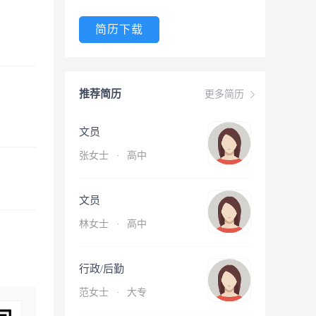
简历下载
推荐简历
更多简历
文员
张女士
·
高中
文员
林女士
·
高中
行政/后勤
范女士
·
大专