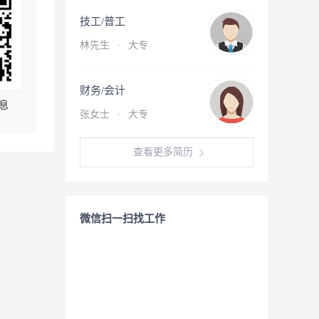
技工/普工
林先生
·
大专
财务/会计
息
张女士
·
大专
查看更多简历
微信扫一扫找工作